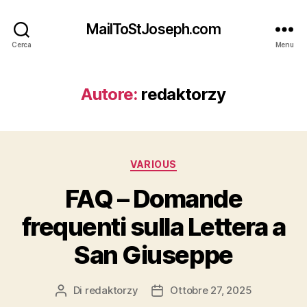
MailToStJoseph.com
Cerca
Menu
Autore:
redaktorzy
Categorie
VARIOUS
FAQ – Domande
frequenti sulla Lettera a
San Giuseppe
Di
redaktorzy
Ottobre 27, 2025
Autore
Data
articolo
dell'articolo