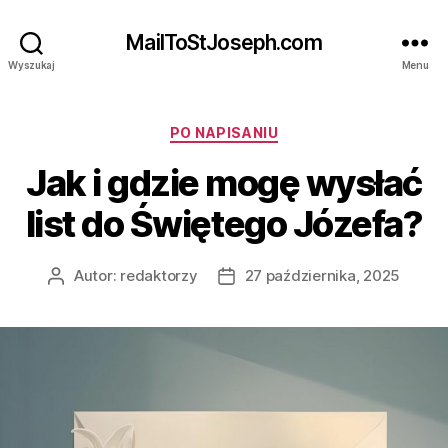
MailToStJoseph.com
Wyszukaj
Menu
Kategorie
PO NAPISANIU
Jak i gdzie mogę wysłać
list do Świętego Józefa?
Autor:
redaktorzy
27 października, 2025
Autor
Data
wpisu
wpisu