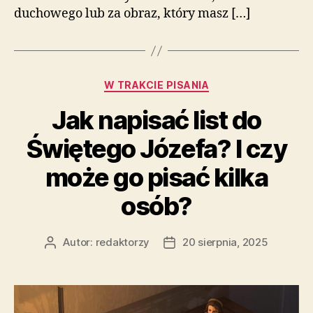
duchowego lub za obraz, który masz […]
Kategorie
W TRAKCIE PISANIA
Jak napisać list do
Świętego Józefa? I czy
może go pisać kilka
osób?
Autor:
redaktorzy
20 sierpnia, 2025
Autor
Data
wpisu
wpisu