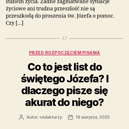
stanem życia. Żadne zagmatwane sytuacje
życiowe ani trudna przeszłość nie są
przeszkodą do proszenia św. Józefa o pomoc.
Czy […]
Kategorie
PRZED ROZPOCZĘCIEM PISANIA
Co to jest list do
świętego Józefa? I
dlaczego pisze się
akurat do niego?
Autor:
redaktorzy
19 sierpnia, 2025
Autor
Data
wpisu
wpisu