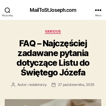
MailToStJoseph.com
Wyszukaj
Menu
Kategorie
VARIOUS
FAQ – Najczęściej
zadawane pytania
dotyczące Listu do
Świętego Józefa
Autor:
redaktorzy
27 października, 2025
Autor
Data
wpisu
wpisu