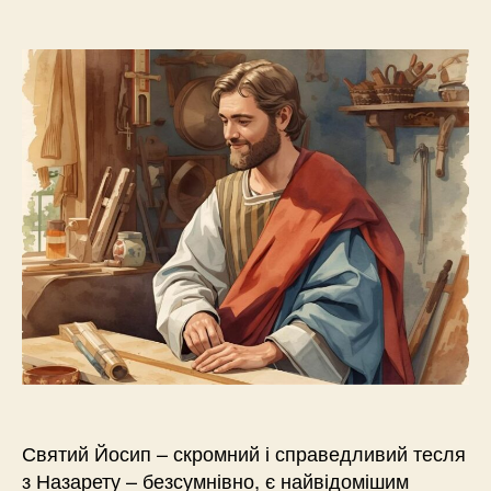
author
date
Святий Йосип – скромний і справедливий тесля
з Назарету – безсумнівно, є найвідомішим