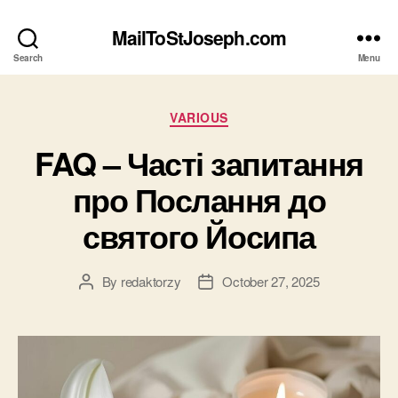
MailToStJoseph.com
Search
Menu
Categories
VARIOUS
FAQ – Часті запитання
про Послання до
святого Йосипа
By
redaktorzy
October 27, 2025
Post
Post
author
date