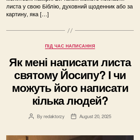
листа у свою Біблію, духовний щоденник або за
картину, яка […]
Categories
ПІД ЧАС НАПИСАННЯ
Як мені написати листа
святому Йосипу? І чи
можуть його написати
кілька людей?
By
redaktorzy
August 20, 2025
Post
Post
author
date